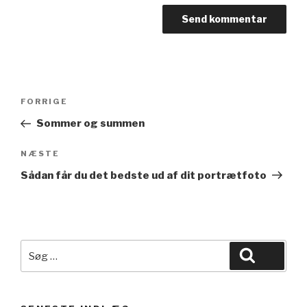
Indlægsnavigation
Forrige
FORRIGE
indlæg
Sommer og summen
Næste
NÆSTE
indlæg
Sådan får du det bedste ud af dit portrætfoto
Søg
Søg
efter: