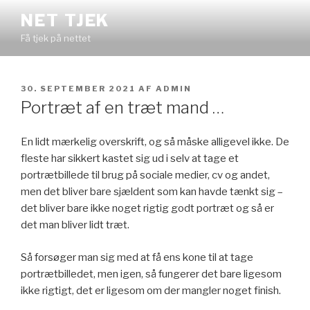
Videre
NET TJEK
til
Få tjek på nettet
indhold
UDGIVET
30. SEPTEMBER 2021
AF
ADMIN
DEN
Portræt af en træt mand …
En lidt mærkelig overskrift, og så måske alligevel ikke. De
fleste har sikkert kastet sig ud i selv at tage et
portrætbillede til brug på sociale medier, cv og andet,
men det bliver bare sjældent som kan havde tænkt sig –
det bliver bare ikke noget rigtig godt portræt og så er
det man bliver lidt træt.
Så forsøger man sig med at få ens kone til at tage
portrætbilledet, men igen, så fungerer det bare ligesom
ikke rigtigt, det er ligesom om der mangler noget finish.