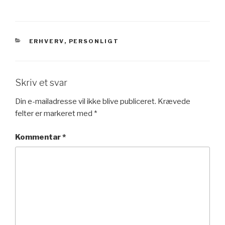
KATEGORIER
ERHVERV
,
PERSONLIGT
Skriv et svar
Din e-mailadresse vil ikke blive publiceret.
Krævede
felter er markeret med
*
Kommentar
*