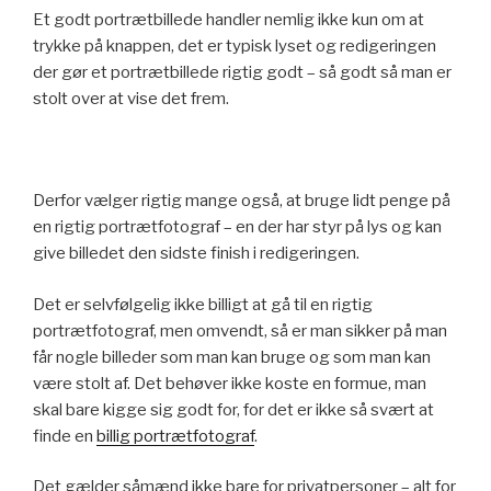
Et godt portrætbillede handler nemlig ikke kun om at
trykke på knappen, det er typisk lyset og redigeringen
der gør et portrætbillede rigtig godt – så godt så man er
stolt over at vise det frem.
Derfor vælger rigtig mange også, at bruge lidt penge på
en rigtig portrætfotograf – en der har styr på lys og kan
give billedet den sidste finish i redigeringen.
Det er selvfølgelig ikke billigt at gå til en rigtig
portrætfotograf, men omvendt, så er man sikker på man
får nogle billeder som man kan bruge og som man kan
være stolt af. Det behøver ikke koste en formue, man
skal bare kigge sig godt for, for det er ikke så svært at
finde en
billig portrætfotograf
.
Det gælder såmænd ikke bare for privatpersoner – alt for